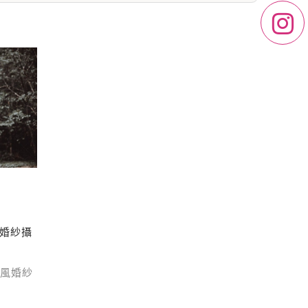
婚紗攝
風婚紗