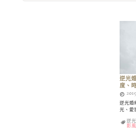
逆光
度、
2019
逆光婚
光、愛
逆
影