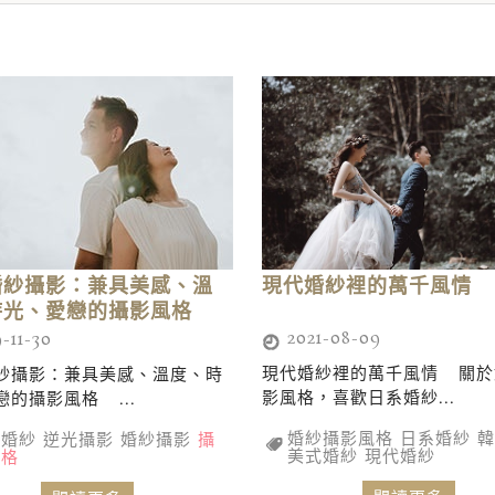
現代婚紗裡的萬千風情
婚紗攝影：兼具美感、溫
時光、愛戀的攝影風格
2021-08-09
-11-30
現代婚紗裡的萬千風情 關於
紗攝影：兼具美感、溫度、時
影風格，喜歡日系婚紗...
戀的攝影風格 ...
婚紗攝影風格
日系婚紗
韓
光婚紗
逆光攝影
婚紗攝影
攝
美式婚紗
現代婚紗
風格