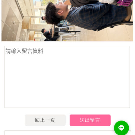
回上一頁
送出留言