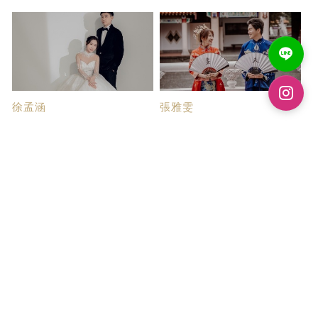
徐孟涵
張雅雯
台中婚紗推薦帝芬...
婚紗拍攝心得
剛確認婚期的時候，我們因為沒
半年前在找婚紗公司的時候，看
有太多時間可以...
到在心之芳庭有...
葉卉珊
LiYaling
真心推薦蒂芬妮精...
謝謝帝芬妮團隊完...