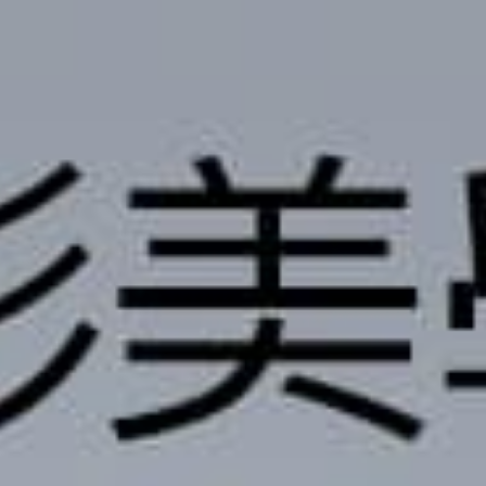
撥打
CONTACT
諮詢
CONSULTATION
地址
ADDRESS