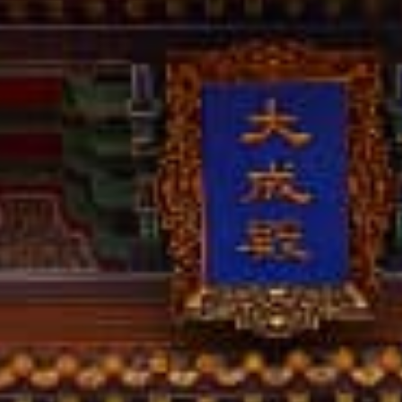
撥打
CONTACT
諮詢
CONSULTATION
地址
ADDRESS