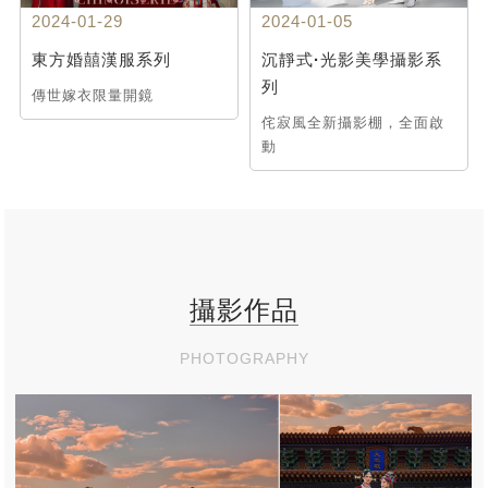
2024-01-29
2024-01-05
東方婚囍漢服系列
沉靜式·光影美學攝影系
列
傳世嫁衣限量開鏡
侘寂風全新攝影棚，全面啟
動
攝影作品
PHOTOGRAPHY