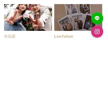
何冠霆
LuoYuhan
婚紗照讚讚讚
人生大事
這次在帝芬妮拍婚紗照的整個過
人生大事走到了拍婚紗這站，回
程真的是一次超...
想一年前開始做...
賴奕妡
TamJennifer
婚紗照分享
海外婚紗拍攝體驗