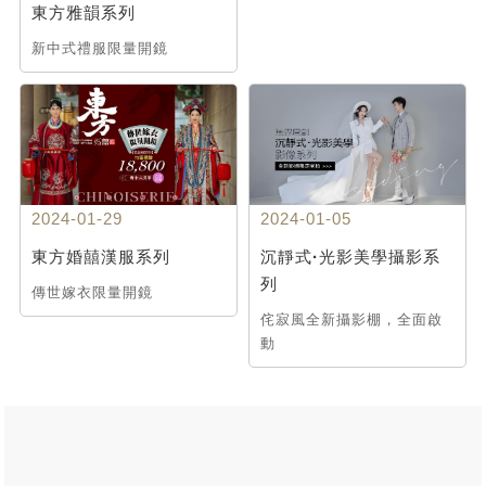
東方雅韻系列
新中式禮服限量開鏡
2024-01-29
2024-01-05
東方婚囍漢服系列
沉靜式·光影美學攝影系
列
傳世嫁衣限量開鏡
侘寂風全新攝影棚，全面啟
動