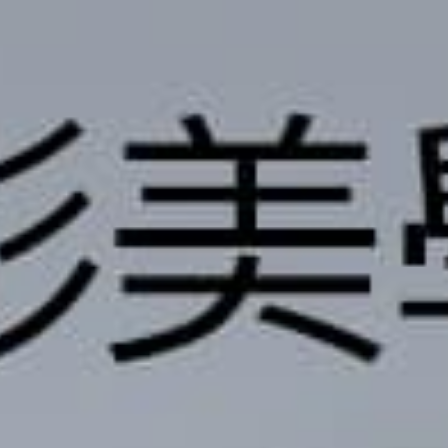
撥打
CONTACT
諮詢
CONSULTATION
地址
ADDRESS