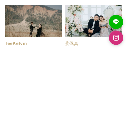
TeeKelvin
蔡佩真
这是一家有温度的...
婚紗攝影棒棒的👍
老实说一向觉得不上镜的我们倆
這次的婚紗拍攝讓我們體驗了一
担心我们拍出来...
段充滿感動與美...
盧鵬
WuYiChing
婚紗推薦
攝影