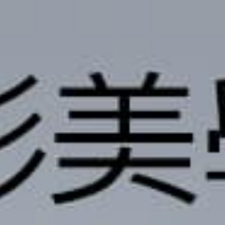
撥打
CONTACT
諮詢
CONSULTATION
地址
ADDRESS