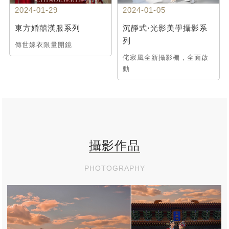
2024-01-29
2024-01-05
東方婚囍漢服系列
沉靜式·光影美學攝影系
列
傳世嫁衣限量開鏡
侘寂風全新攝影棚，全面啟
動
攝影作品
PHOTOGRAPHY