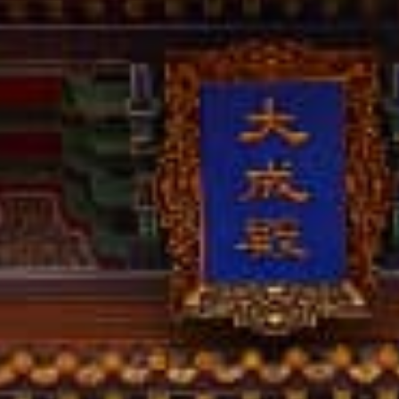
撥打
CONTACT
諮詢
CONSULTATION
地址
ADDRESS