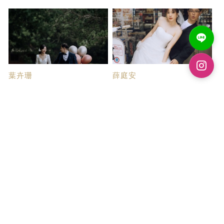
葉卉珊
薛庭安
真心推薦蒂芬妮精...
逆轉的蒂芬妮
當初找了許多婚紗工作室 主要
一開始我們只是想到店裡了解一
是因為總覺得婚紗...
下，打算多家比...
張雅雯
張珮淳
婚紗拍攝心得
我在帝芬尼拍婚紗...