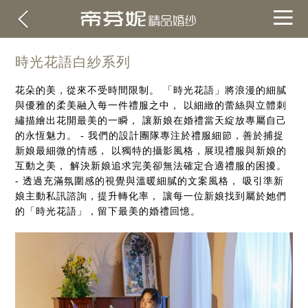
時光花語白紗系列
花朵的美，從來不受時間限制。 「時光花語」將浪漫的細膩
與優雅的柔美融入每一件禮服之中， 以細緻的蕾絲與立體刺
繡描繪出花開最美的一瞬， 讓新娘在婚禮當天綻放專屬自己
的永恆魅力。 - 我們的設計團隊專注於禮服細節，善於捕捉
新娘最細微的情感， 以獨特的攝影風格，展現禮服與新娘的
互動之美， 解決新娘追求完美卻無法確定合適禮服的困擾。
- 透過充滿氛圍感的視覺與溫暖細膩的文案風格， 吸引準新
娘主動私訊諮詢，提升轉化率， 讓每一位新娘找到屬於她們
的「時光花語」，留下最美的婚禮回憶。
關於帝芬妮
ABOUT
海外
OVERSEA