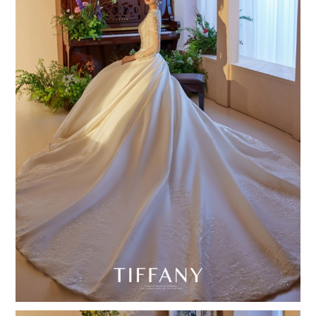
撥打
CONTACT
諮詢
CONSULTATION
地址
ADDRESS