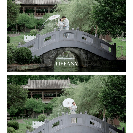
撥打
CONTACT
諮詢
CONSULTATION
地址
ADDRESS