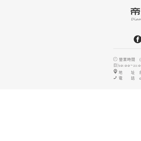
營業時間 (平日
日)10:00~2
地 址 台
電 話 04-