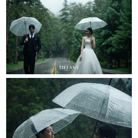
撥打
CONTACT
諮詢
CONSULTATION
地址
ADDRESS