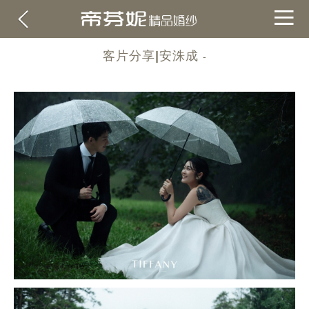
客片分享|安洙成
-
關於帝芬妮
ABOUT
海外
OVERSEA