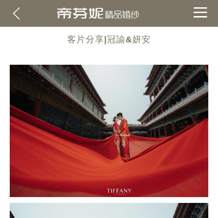
客片分享|冠諭&妍安
關於帝芬妮
ABOUT
海外
OVERSEA