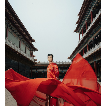
撥打
CONTACT
諮詢
CONSULTATION
地址
ADDRESS