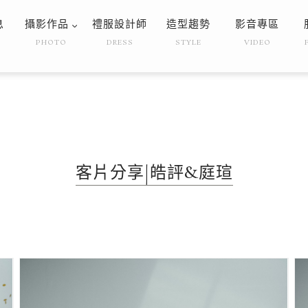
息
攝影作品
禮服設計師
造型趨勢
影音專區
PHOTO
DRESS
STYLE
VIDEO
客片分享|皓評&庭瑄