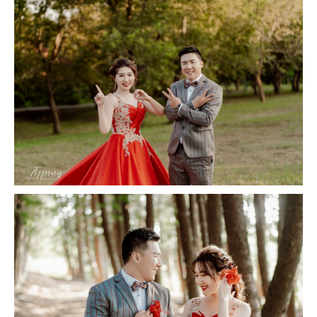
撥打
CONTACT
諮詢
CONSULTATION
地址
ADDRESS