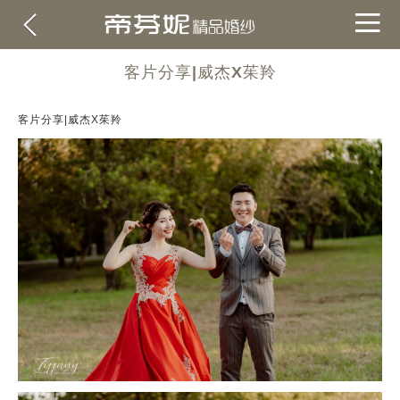
客片分享|威杰X茱羚
客片分享|威杰X茱羚
關於帝芬妮
ABOUT
海外
OVERSEA