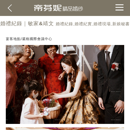
婚禮紀錄｜敏家&靖文
婚禮紀錄,婚禮紀實,婚禮現場,新娘秘書
宴客地點/葳格國際會議中心
關於帝芬妮
ABOUT
海外
OVERSEA