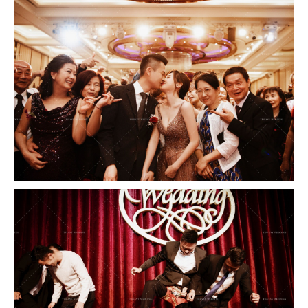
撥打
CONTACT
諮詢
CONSULTATION
地址
ADDRESS