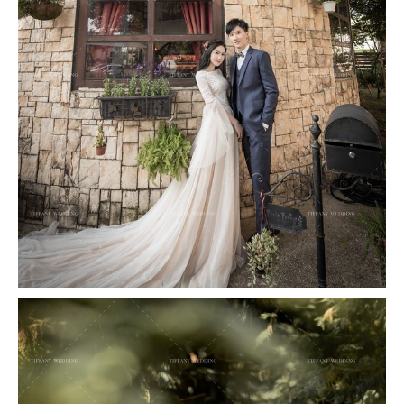
撥打
CONTACT
諮詢
CONSULTATION
地址
ADDRESS