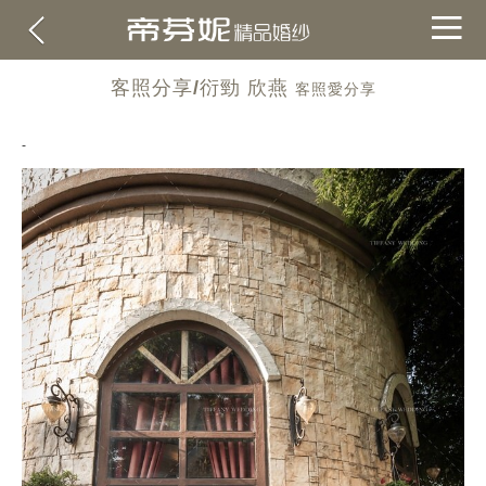
客照分享/衍勁 欣燕
客照愛分享
-
關於帝芬妮
ABOUT
海外
OVERSEA