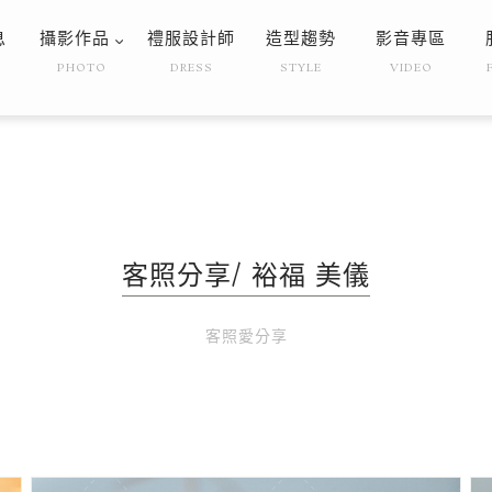
息
攝影作品
禮服設計師
造型趨勢
影音專區
PHOTO
DRESS
STYLE
VIDEO
客照分享/ 裕福 美儀
客照愛分享