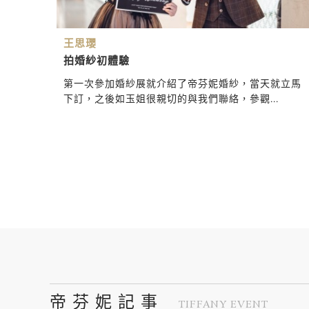
王思瓔
拍婚紗初體驗
第一次參加婚紗展就介紹了帝芬妮婚紗，當天就立馬
下訂，之後如玉姐很親切的與我們聯絡，參觀...
帝 芬 妮 記 事
TIFFANY EVENT