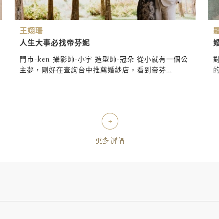
王翊珊
人生大事必找帝芬妮
門市-ken 攝影師-小宇 造型師-冠朵 從小就有一個公
主夢，剛好在查詢台中推薦婚紗店，看到帝芬...