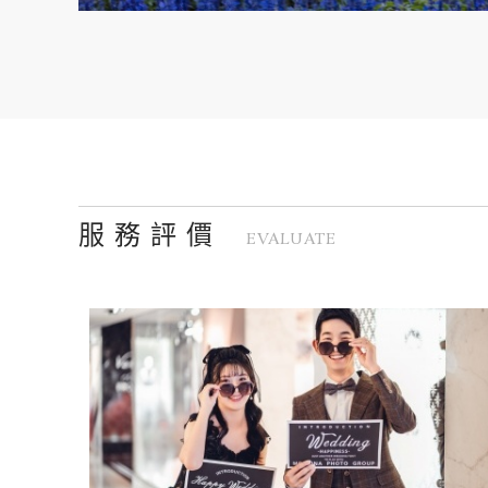
服 務 評 價
EVALUATE