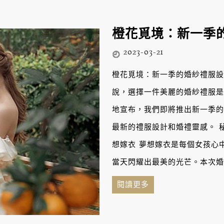
橙花覓境：新一季
2023-03-21
橙花覓境：新一季的婚紗禮服設
說，選擇一件美麗的婚紗禮服是
地宣布，我們即將推出新一季的
最新的禮服設計和婚禮靈感。 
想嫁衣 夢想嫁衣是每個女孩心
當天閃耀出最美的光芒。本次婚紗
閱讀更多